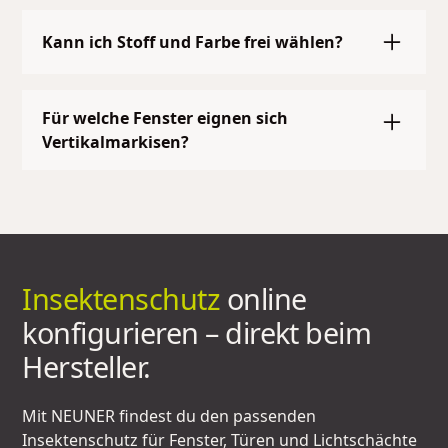
Sehr gut – unsere Markisen halten die Wärme
draußen und sorgen für ein angenehmes
Kann ich Stoff und Farbe frei wählen?
Raumklima.
Ja – du hast die Wahl aus vielen Designs, Farben
und Stoffqualitäten, damit es perfekt zu deinem
Für welche Fenster eignen sich
Zuhause passt.
Vertikalmarkisen?
Für große Glasflächen, Wintergärten oder
moderne Fensterfronten – überall dort, wo
klassischer Sonnenschutz an Grenzen stößt.
Insektenschutz
online
konfigurieren – direkt beim
Hersteller.
Mit NEUNER findest du den passenden
Insektenschutz für Fenster, Türen und Lichtschächte