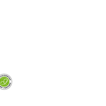
e – direkt vom
lvoll und millimetergenau gefertigt. Mit
 Ruhe, die bleibt.