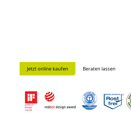
für dein Zuhaus
Experten.
Setze auf Qualität, die bleibt: Langlebig, sti
NEUNER bekommst du Schutz, der passt – und
Jetzt online kaufen
Beraten lassen