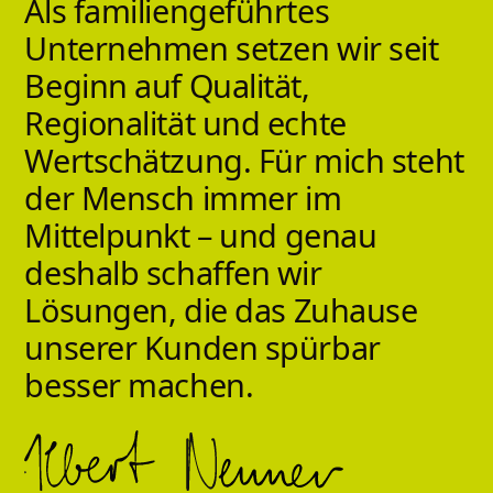
Als
familiengeführtes
Unternehmen
setzen
wir
seit
Beginn
auf
Qualität,
Regionalität
und
echte
Wertschätzung.
Für
mich
steht
der
Mensch
immer
im
Mittelpunkt
–
und
genau
deshalb
schaffen
wir
Lösungen,
die
das
Zuhause
unserer
Kunden
spürbar
besser
machen.