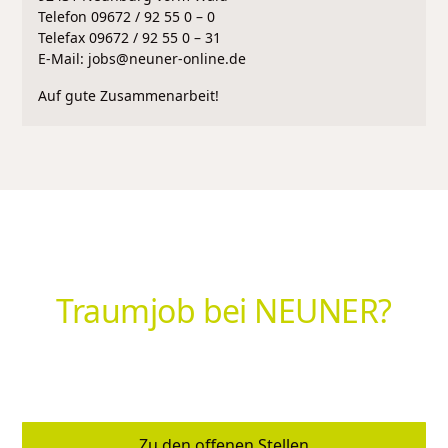
Telefon 09672 / 92 55 0 – 0
Telefax 09672 / 92 55 0 – 31
E-Mail: jobs@neuner-online.de
Auf gute Zusammenarbeit!
Bereit für deinen neuen
Traumjob bei NEUNER?
Werde Teil eines Teams, das zusammenhält – familiär,
verlässlich und zukunftssicher.
Zu den offenen Stellen