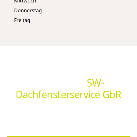
Mittwoch
Donnerstag
Freitag
Hol dir deine individuelle
Lösung von
SW-
Dachfensterservice GbR
Ob Insektenschutz, Sonnenschutz, Markisen oder
Sonderlösungen – [NEUNER PARTNER] berät dich vor
Ort und findet genau die Lösung, die zu dir passt.