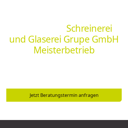
Hol dir deine individuelle
Lösung von
Schreinerei
und Glaserei Grupe GmbH
Meisterbetrieb
Ob Insektenschutz, Sonnenschutz, Markisen oder
Sonderlösungen – [NEUNER PARTNER] berät dich vor
Ort und findet genau die Lösung, die zu dir passt.
Jetzt Beratungstermin anfragen