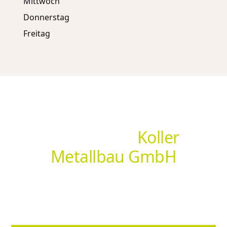
Mittwoch
Donnerstag
Freitag
Hol dir deine individuelle
Lösung von
Koller
Metallbau GmbH
Ob Insektenschutz, Sonnenschutz, Markisen oder
Sonderlösungen – [NEUNER PARTNER] berät dich vor
Ort und findet genau die Lösung, die zu dir passt.