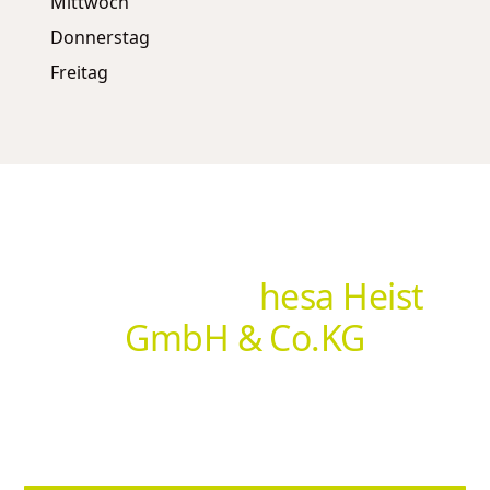
Mittwoch
Donnerstag
Freitag
Hol dir deine individuelle
Lösung von
hesa Heist
GmbH & Co.KG
Ob Insektenschutz, Sonnenschutz, Markisen oder
Sonderlösungen – [NEUNER PARTNER] berät dich vor
Ort und findet genau die Lösung, die zu dir passt.